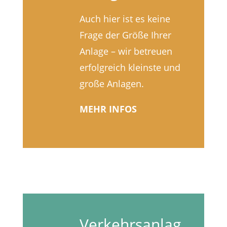
Auch hier ist es keine
Frage der Größe Ihrer
Anlage – wir betreuen
erfolgreich kleinste und
große Anlagen.
MEHR INFOS
Verkehrsanlag